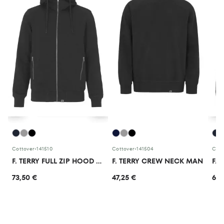
Cottover
•
141510
Cottover
•
141504
Cott
F. TERRY FULL ZIP HOOD MEN
F. TERRY CREW NECK MAN
F. 
73,50 €
47,25 €
68,