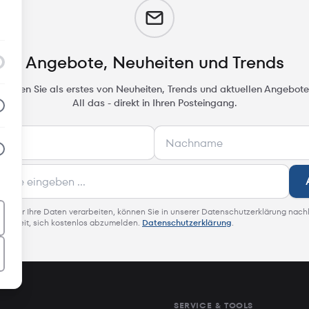
m
Angebote, Neuheiten und Trends
rfahren Sie als erstes von Neuheiten, Trends und aktuellen Angebote
All das - direkt in Ihren Posteingang.
 wie wir Ihre Daten verarbeiten, können Sie in unserer Datenschutzerklärung nach
glichkeit, sich kostenlos abzumelden.
Datenschutzerklärung
.
SERVICE & TOOLS