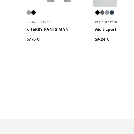
Cottover
•
141514
PROACT®
•
PA1012
F. TERRY PANTS MAN
57,75 €
24,24 €