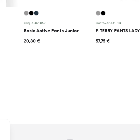
Clique
•
021069
Cottover
•
141513
Basic Active Pants Junior
F. TERRY PANTS LADY
20,80 €
57,75 €