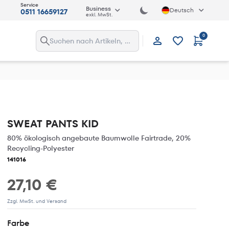
Service
Business
Deutsch
0511 16659127
exkl. MwSt.
0
Anmelden
SWEAT PANTS KID
80% ökologisch angebaute Baumwolle Fairtrade, 20%
Recycling-Polyester
141016
27,10 €
Zzgl. MwSt. und Versand
Farbe