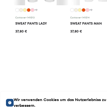
+9
+9
Cottover
•
141013
Cottover
•
141014
SWEAT PANTS LADY
SWEAT PANTS MAN
37,80 €
37,80 €
Wir verwenden Cookies um das Nutzerlebniss zu
verbessern.