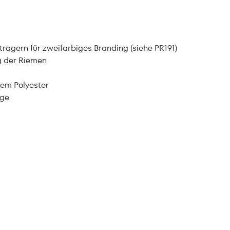
rägern für zweifarbiges Branding (siehe PR191)
g der Riemen
tem Polyester
nge