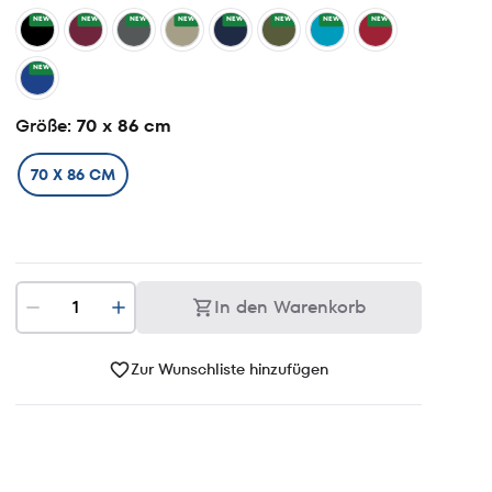
NEW
NEW
NEW
NEW
NEW
NEW
NEW
NEW
NEW
Größe
: 70 x 86 cm
70 X 86 CM
In den Warenkorb
Zur Wunschliste hinzufügen