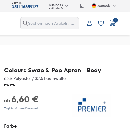
Service
Business
Deutsch
0511 16659127
exkl. MwSt.
0
Anmelden
Colours Swap & Pop Apron - Body
65% Polyester / 35% Baumwolle
PW190
6,60 €
ab
Zzgl. MwSt. und Versand
Farbe