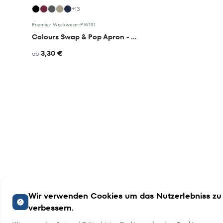
+13
Premier Workwear
•
PW191
Colours Swap & Pop Apron - Strap
3,30 €
ab
Wir verwenden Cookies um das Nutzerlebniss zu
verbessern.