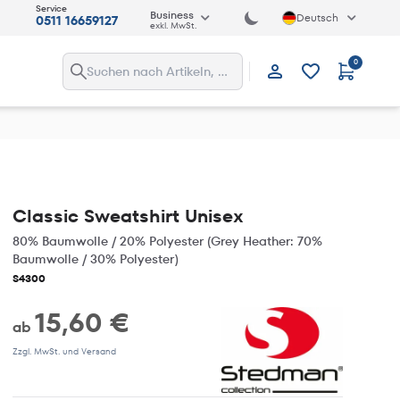
Service
Business
Deutsch
0511 16659127
exkl. MwSt.
0
Anmelden
Classic Sweatshirt Unisex
80% Baumwolle / 20% Polyester (Grey Heather: 70%
Baumwolle / 30% Polyester)
S4300
15,60 €
ab
Zzgl. MwSt. und Versand