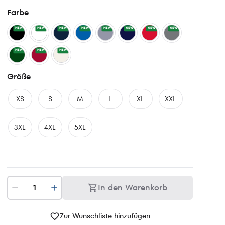
Farbe
NEW
NEW
NEW
NEW
NEW
NEW
NEW
NEW
NEW
NEW
NEW
Größe
XS
S
M
L
XL
XXL
3XL
4XL
5XL
In den Warenkorb
Zur Wunschliste hinzufügen