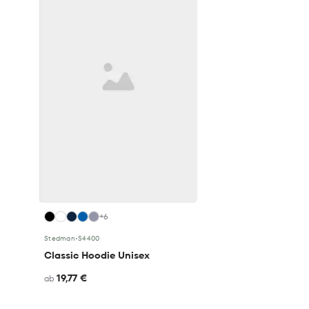
+6
Stedman
•
S4400
Classic Hoodie Unisex
19,77 €
ab