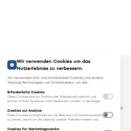
Wir verwenden Cookies um das
Nutzerlebniss zu verbessern.
Wir verwenden Erst- und Drittanbieter-Cookies und andere
Tracking-Technologien von Drittanbietern, um alle
Funktionalitäten der Website zu bieten, das Benutzererlebnis an
Sie anzupassen, Analysen durchzuführen und personalisierte
Erforderliche Cookies
Angebote, Neuheiten und Trends
Werbung über unsere Websites, Apps und Newsletter im
Diese Cookies sind zur Funktion der Website erforderlich und
Internet und über Social-Media-Plattformen bereitzustellen. Zu
können in Ihren Systemen nicht deaktiviert werden. In der Regel
werden diese Cookies nur als Reaktion auf von Ihnen getätigte
diesem Zweck erfassen wir Informationen zum Benutzer, dem
Erfahren Sie als erstes von Neuheiten, Trends und aktuellen
Aktionen gesetzt, die einer Dienstanforderung entsprechen, wie
Browsing-Verhalten und zum verwendeten Gerät.
Cookies zur Analyse
Angeboten.
etwa dem Festlegen Ihrer Datenschutzeinstellungen, dem
Diese Cookies ermöglichen es uns, Besuche und Verkehrsquellen
Anmelden oder dem Ausfüllen von Formularen. Sie können Ihren
All das - direkt in Ihren Posteingang.
zu zählen, damit wir die Leistung unserer Website messen und
Browser so einstellen, dass diese Cookies blockiert oder Sie über
verbessern können. Sie unterstützen uns bei der Beantwortung
diese Cookies benachrichtigt werden. Einige Bereiche der
der Fragen, welche Seiten am beliebtesten sind, welche am
Cookies für Marketingzwecke