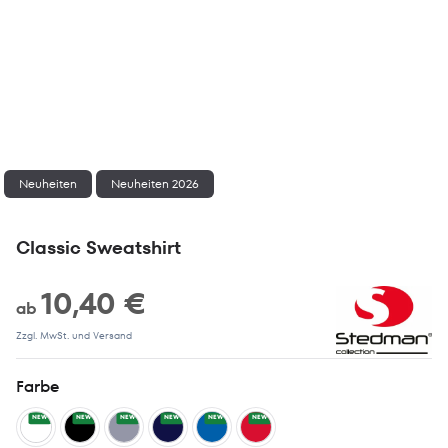
Neuheiten
Neuheiten 2026
Classic Sweatshirt
10,40 €
ab
Zzgl. MwSt. und Versand
Farbe
NEW
NEW
NEW
NEW
NEW
NEW