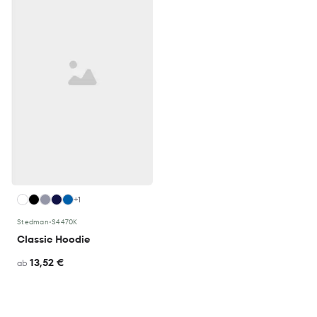
+1
Stedman
•
S4470K
Classic Hoodie
13,52 €
ab