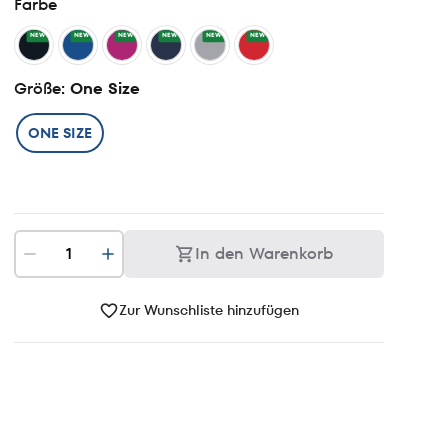
Farbe
NEW
NEW
NEW
NEW
NEW
NEW
Größe
: One Size
ONE SIZE
In den Warenkorb
Zur Wunschliste hinzufügen