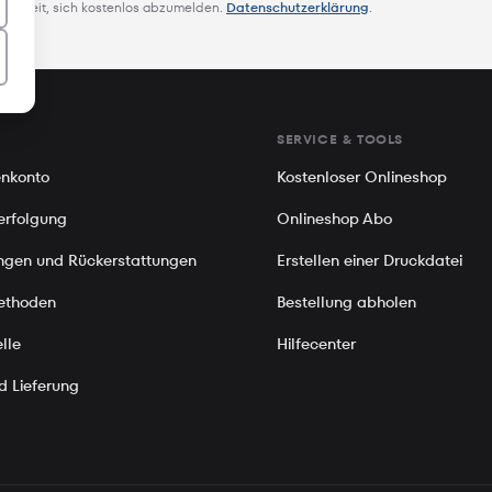
glichkeit, sich kostenlos abzumelden.
Datenschutzerklärung
.
SERVICE & TOOLS
nkonto
Kostenloser Onlineshop
erfolgung
Onlineshop Abo
gen und Rückerstattungen
Erstellen einer Druckdatei
ethoden
Bestellung abholen
lle
Hilfecenter
d Lieferung