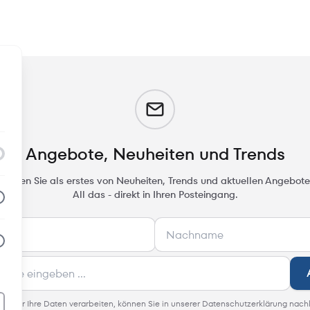
m
Angebote, Neuheiten und Trends
rfahren Sie als erstes von Neuheiten, Trends und aktuellen Angebote
All das - direkt in Ihren Posteingang.
 wie wir Ihre Daten verarbeiten, können Sie in unserer Datenschutzerklärung nach