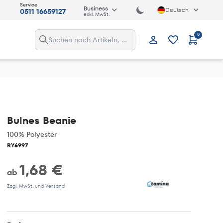
Service
Business
Deutsch
0511 16659127
exkl. MwSt.
0
Anmelden
Bulnes Beanie
100% Polyester
RY6997
1,68 €
ab
Zzgl. MwSt. und Versand