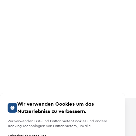
Wir verwenden Cookies um das
Nutzerlebniss zu verbessern.
Wir verwenden Erst- und Drittanbieter-Cookies und andere
Tracking-Technologien von Drittanbietern, um alle
Funktionalitäten der Website zu bieten, das Benutzererlebnis an
Sie anzupassen, Analysen durchzuführen und personalisierte
Erforderliche Cookies