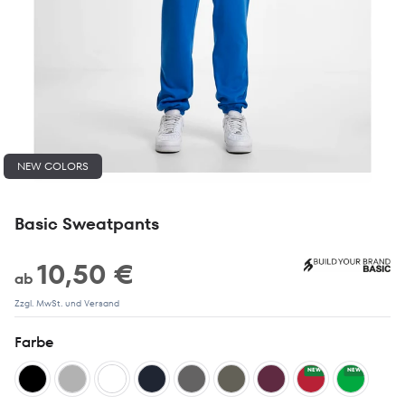
NEW COLORS
Basic Sweatpants
10,50 €
ab
Zzgl. MwSt. und Versand
Farbe
NEW
NEW