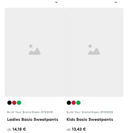
Build Your Brand Basic
•
BYBB031
Build Your Brand Basic
•
BYBB033
Ladies Basic Sweatpants
Kids Basic Sweatpants
14,18 €
13,43 €
ab
ab