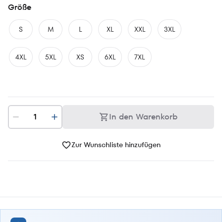
Größe
S
M
L
XL
XXL
3XL
4XL
5XL
XS
6XL
7XL
In den Warenkorb
Zur Wunschliste hinzufügen