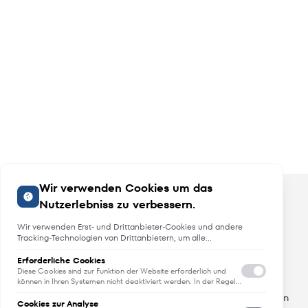
Wir verwenden Cookies um das
Nutzerlebniss zu verbessern.
Wir verwenden Erst- und Drittanbieter-Cookies und andere
Tracking-Technologien von Drittanbietern, um alle
Funktionalitäten der Website zu bieten, das Benutzererlebnis an
Sie anzupassen, Analysen durchzuführen und personalisierte
Erforderliche Cookies
Angebote, Neuheiten und Trends
Werbung über unsere Websites, Apps und Newsletter im
Diese Cookies sind zur Funktion der Website erforderlich und
Internet und über Social-Media-Plattformen bereitzustellen. Zu
können in Ihren Systemen nicht deaktiviert werden. In der Regel
werden diese Cookies nur als Reaktion auf von Ihnen getätigte
diesem Zweck erfassen wir Informationen zum Benutzer, dem
Erfahren Sie als erstes von Neuheiten, Trends und aktuellen
Aktionen gesetzt, die einer Dienstanforderung entsprechen, wie
Browsing-Verhalten und zum verwendeten Gerät.
Cookies zur Analyse