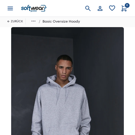
0
Anmelden
Basic Oversize Hoody
ZURÜCK