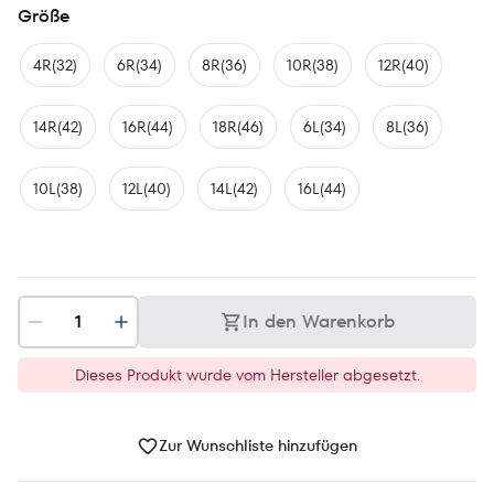
Größe
4R(32)
6R(34)
8R(36)
10R(38)
12R(40)
14R(42)
16R(44)
18R(46)
6L(34)
8L(36)
10L(38)
12L(40)
14L(42)
16L(44)
In den Warenkorb
Dieses Produkt wurde vom Hersteller abgesetzt.
Zur Wunschliste hinzufügen