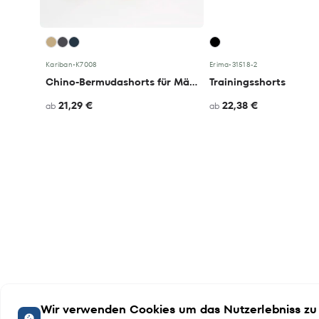
Kariban
•
K7008
Erima
•
31518-2
Chino-Bermudashorts für Mädchen
Trainingsshorts
21,29 €
22,38 €
ab
ab
Wir verwenden Cookies um das Nutzerlebniss zu