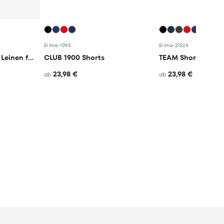
Erima
•
1093
Erima
•
21524
Bermuda-Shorts aus Leinen für Jungen
CLUB 1900 Shorts
TEAM Shorts
23,98 €
23,98 €
ab
ab