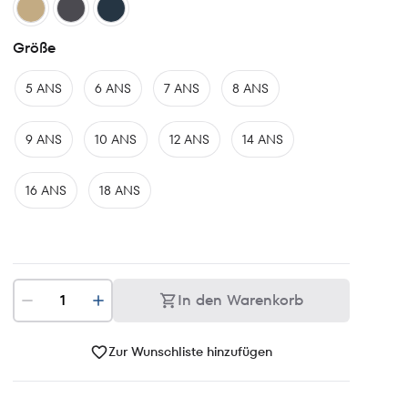
Größe
5 ANS
6 ANS
7 ANS
8 ANS
9 ANS
10 ANS
12 ANS
14 ANS
16 ANS
18 ANS
In den Warenkorb
Zur Wunschliste hinzufügen