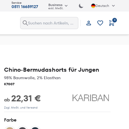
Service
Business
Deutsch
0511 16659127
exkl. MwSt.
0
Anmelden
Chino-Bermudashorts für Jungen
98% Baumwolle, 2% Elasthan
K7007
22,31 €
ab
Zzgl. MwSt. und Versand
Farbe