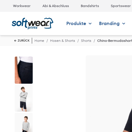
Workwear
Abi & Abschluss
Bandshirts
Sportswear
Produkte
Branding
Home
Hosen & Shorts
Shorts
Chino-Bermudashort
ZURÜCK