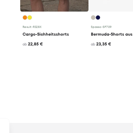
Result
•
R328X
Spasso
•
SP709
Cargo-Sichheitsshorts
22,85 €
23,35 €
ab
ab