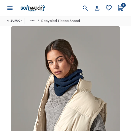
0
Anmelden
Recycled Fleece Snood
ZURÜCK