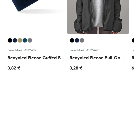
Beechfield
•
CB243R
Beechfield
•
CB244R
Beec
Recycled Fleece Cuffed Beanie
Recycled Fleece Pull-On Beanie
Rec
3,82 €
3,28 €
6,8