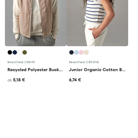
Beechfield
•
CB84R
Beechfield
•
CB90NB
Recycled Polyester Bucket Hat
Junior Organic Cotton Bucket Hat
5,18 €
6,74 €
ab