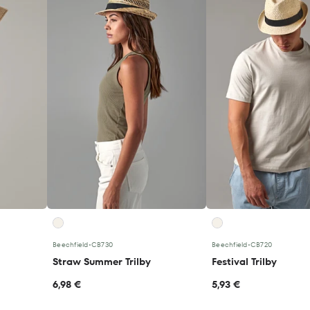
Beechfield
•
CB730
Beechfield
•
CB720
Straw Summer Trilby
Festival Trilby
6,98 €
5,93 €