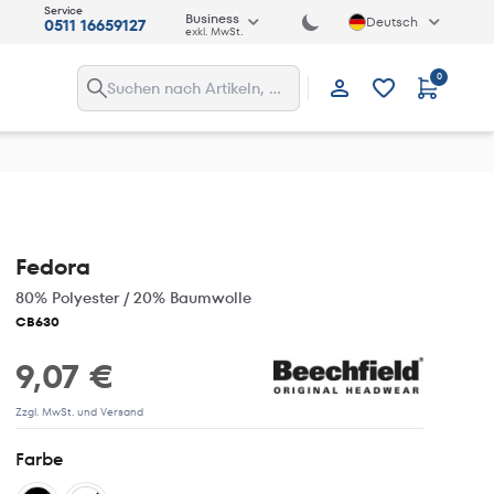
Service
Business
Deutsch
0511 16659127
exkl. MwSt.
0
Anmelden
Fedora
80% Polyester / 20% Baumwolle
CB630
9,07 €
Zzgl. MwSt. und Versand
Farbe