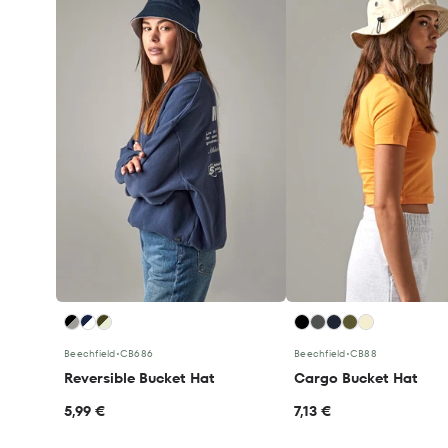
Beechfield
•
CB686
Beechfield
•
CB88
Reversible Bucket Hat
Cargo Bucket Hat
5,99 €
7,13 €