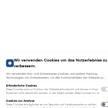
Wir verwenden Cookies um das Nutzerlebniss zu
verbessern.
Wir verwenden Erst- und Drittanbieter-Cookies und andere Tracking-
Technologien von Drittanbietern, um alle Funktionalitäten der Website zu
bieten, das Benutzererlebnis an Sie anzupassen, Analysen durchzuführen
und personalisierte Werbung über unsere Websites, Apps und Newsletter i
Erforderliche Cookies
Internet und über Social-Media-Plattformen bereitzustellen. Zu diesem
Diese Cookies sind zur Funktion der Website erforderlich und können in Ihren
Zweck erfassen wir Informationen zum Benutzer, dem Browsing-Verhalten
Systemen nicht deaktiviert werden. In der Regel werden diese Cookies nur als
Reaktion auf von Ihnen getätigte Aktionen gesetzt, die einer
und zum verwendeten Gerät.
E
Dienstanforderung entsprechen, wie etwa dem Festlegen Ihrer
Cookies zur Analyse
Datenschutzeinstellungen, dem Anmelden oder dem Ausfüllen von
Diese Cookies ermöglichen es uns, Besuche und Verkehrsquellen zu zählen,
Formularen. Sie können Ihren Browser so einstellen, dass diese Cookies