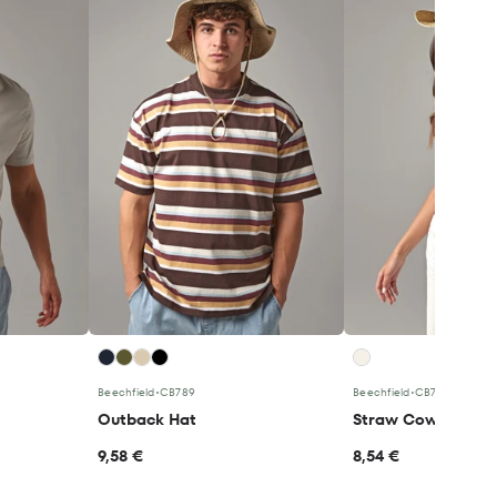
Beechfield
•
CB789
Beechfield
•
CB735
Outback Hat
Straw Cowboy Ha
9,58 €
8,54 €