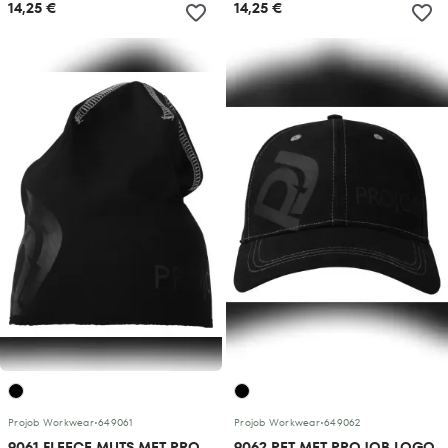
14,25 €
14,25 €
Projob Workwear
•
649061
Projob Workwear
•
649062
9061 FLEECE MUTS MET PROJOB LOGO
9062 PET MET PROJOB LOGO