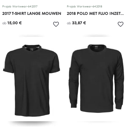
Projob Workwear
•
642017
Projob Workwear
•
642018
2017 T-SHIRT LANGE MOUWEN
2018 POLO MET FLUO INZETSTUKKEN
15,00 €
33,87 €
ab
ab