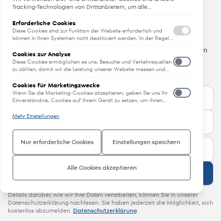
Tracking-Technologien von Drittanbietern, um alle
Funktionalitäten der Website zu bieten, das Benutzererlebnis an
Sie anzupassen, Analysen durchzuführen und personalisierte
Erforderliche Cookies
Angebote, Neuheiten und Trends
Werbung über unsere Websites, Apps und Newsletter im
Diese Cookies sind zur Funktion der Website erforderlich und
Internet und über Social-Media-Plattformen bereitzustellen. Zu
können in Ihren Systemen nicht deaktiviert werden. In der Regel
werden diese Cookies nur als Reaktion auf von Ihnen getätigte
diesem Zweck erfassen wir Informationen zum Benutzer, dem
Erfahren Sie als erstes von Neuheiten, Trends und aktuellen
Aktionen gesetzt, die einer Dienstanforderung entsprechen, wie
Browsing-Verhalten und zum verwendeten Gerät.
Cookies zur Analyse
Angeboten.
etwa dem Festlegen Ihrer Datenschutzeinstellungen, dem
Diese Cookies ermöglichen es uns, Besuche und Verkehrsquellen
Anmelden oder dem Ausfüllen von Formularen. Sie können Ihren
All das - direkt in Ihren Posteingang.
zu zählen, damit wir die Leistung unserer Website messen und
Browser so einstellen, dass diese Cookies blockiert oder Sie über
verbessern können. Sie unterstützen uns bei der Beantwortung
diese Cookies benachrichtigt werden. Einige Bereiche der
der Fragen, welche Seiten am beliebtesten sind, welche am
Cookies für Marketingzwecke
Website funktionieren dann aber nicht. Diese Cookies speichern
wenigsten genutzt werden und wie sich Besucher auf der
Wenn Sie die Marketing-Cookies akzeptieren, geben Sie uns Ihr
keine personenbezogenen Daten.
Website bewegen. Alle von diesen Cookies erfassten
Einverständnis, Cookies auf Ihrem Gerät zu setzen, um Ihnen
Informationen werden aggregiert und sind deshalb anonym.
relevante Inhalte zu liefern, die Ihren Interessen entsprechen.
Wenn Sie diese Cookies nicht zulassen, können wir nicht wissen,
Diese Cookies können von uns oder unseren Werbepartnern auf
Mehr Einstellungen
wann Sie unsere Website besucht haben.
unserer Website bereitgestellt werden, um ein Profil Ihrer
Interessen zu erstellen und Ihnen relevante Inhalte auf unserer
und auf Websites Dritter zu zeigen. Um Inhalte liefern zu können,
Nur erforderliche Cookies
Einstellungen speichern
die Ihren Interessen entsprechen, setzen wir Ihre Aktivitäten
zusammen mit den personenbezogenen Daten ein, die Sie uns
auf unserer Website zur Verfügung gestellt haben. Um Ihnen
relevante Inhalte auf Websites Dritter zu präsentieren, teilen wir
Alle Cookies akzeptieren
Anmelden
diese Informationen sowie eine Kundenkennung (wie eine
verschlüsselte E-Mail-Adresse oder Geräte-ID) mit Dritten, z.B.
mit Werbeplattformen und sozialen Netzwerken. Um die Inhalte
Details darüber, wie wir Ihre Daten verarbeiten, können Sie in unserer
für Sie so interessant wie möglich zu gestalten, können wir diese
Datenschutzerklärung nachlesen. Sie haben jederzeit die Möglichkeit, sich
Daten über verschiedene Geräte hinweg verknüpfen, die Sie
kostenlos abzumelden.
Datenschutzerklärung
.
verwendest. Wenn Sie die Marketing-Cookies nicht akzeptieren,
setzen wir keine solcher Cookies auf Ihrem Gerät und Ihnen